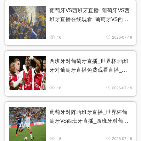
葡萄牙VS西班牙直播_葡萄牙VS西
班牙直播在线观看_葡萄牙VS西班
牙实时全场直播入口
16
2026-07-19
西班牙对葡萄牙直播_世界杯:西班
牙对葡萄牙直播免费观看直播_世
界杯西班牙对葡萄牙直播在线观看
高清无插件
16
2026-07-19
葡萄牙对阵西班牙直播_世界杯葡
萄牙VS西班牙直播_西班牙对葡萄
牙比赛直播在线无插件观看
18
2026-07-19