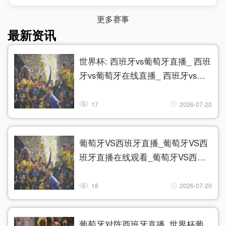
更多赛事
最新资讯
世界杯: 西班牙vs葡萄牙直播_ 西班
牙vs葡萄牙在线直播_ 西班牙vs葡
萄牙CCTV5直播入口-24直播网
17
2026-07-20
葡萄牙VS西班牙直播_葡萄牙VS西
班牙直播在线观看_葡萄牙VS西班
牙实时全场直播入口
18
2026-07-20
葡萄牙对阵西班牙直播_世界杯葡