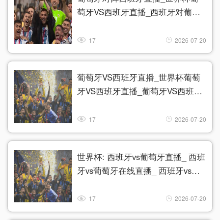
萄牙VS西班牙直播_西班牙对葡萄
牙比赛直播在线无插件观看
17
2026-07-20
葡萄牙VS西班牙直播_世界杯葡萄
牙VS西班牙直播_葡萄牙VS西班牙
在线高清直播
17
2026-07-20
世界杯: 西班牙vs葡萄牙直播_ 西班
牙vs葡萄牙在线直播_ 西班牙vs葡
萄牙CCTV5直播入口-24直播网
17
2026-07-20