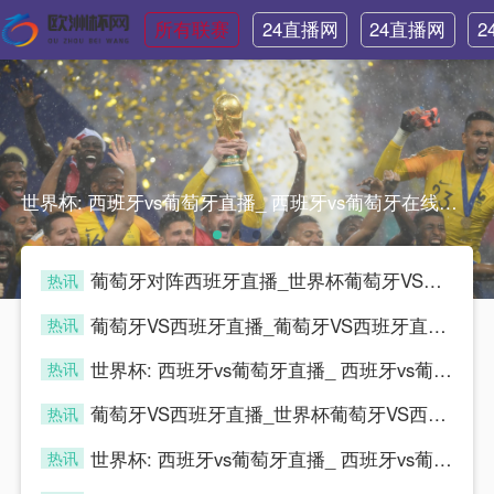
所有联赛
24直播网
24直播网
2
英超
世界杯
世界杯: 西班牙vs葡萄牙直播_ 西班牙vs葡萄牙在线直播_ 西班牙vs葡萄牙CCTV5直播入口-24直播网世界杯: 西班牙vs葡萄牙直播_ 西班牙vs葡萄牙在线直播_ 西班牙vs葡萄牙CCTV5直播入口-24直播网
葡萄牙对阵西班牙直播_世界杯葡萄牙VS西班牙直播_西班牙对葡萄牙比赛直播在线无插件观看
热讯
blue
葡萄牙VS西班牙直播_葡萄牙VS西班牙直播在线观看_葡萄牙VS西班牙实时全场直播入口
热讯
blue
世界杯: 西班牙vs葡萄牙直播_ 西班牙vs葡萄牙在线直播_ 西班牙vs葡萄牙CCTV5直播入口-24直播网
热讯
blue
葡萄牙VS西班牙直播_世界杯葡萄牙VS西班牙直播_葡萄牙VS西班牙在线高清直播
热讯
blue
世界杯: 西班牙vs葡萄牙直播_ 西班牙vs葡萄牙在线直播_ 西班牙vs葡萄牙CCTV5直播入口-24直播网
热讯
blue