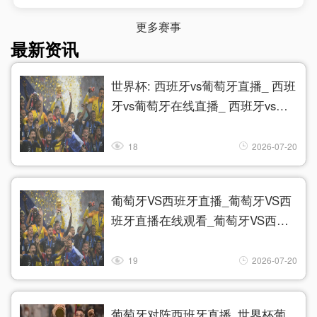
更多赛事
最新资讯
世界杯: 西班牙vs葡萄牙直播_ 西班
牙vs葡萄牙在线直播_ 西班牙vs葡
萄牙CCTV5直播入口-24直播网
18
2026-07-20
葡萄牙VS西班牙直播_葡萄牙VS西
班牙直播在线观看_葡萄牙VS西班
牙实时全场直播入口
19
2026-07-20
葡萄牙对阵西班牙直播_世界杯葡