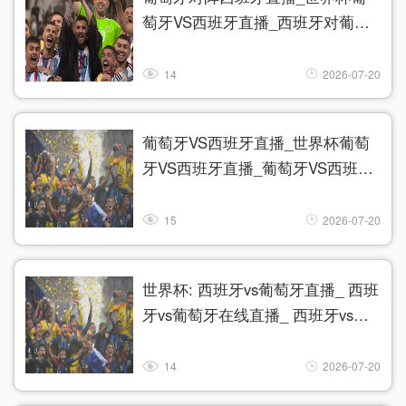
萄牙VS西班牙直播_西班牙对葡萄
牙比赛直播在线无插件观看
14
2026-07-20
葡萄牙VS西班牙直播_世界杯葡萄
牙VS西班牙直播_葡萄牙VS西班牙
在线高清直播
15
2026-07-20
世界杯: 西班牙vs葡萄牙直播_ 西班
牙vs葡萄牙在线直播_ 西班牙vs葡
萄牙CCTV5直播入口-24直播网
14
2026-07-20