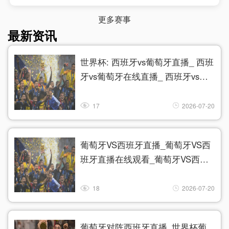
更多赛事
最新资讯
世界杯: 西班牙vs葡萄牙直播_ 西班
牙vs葡萄牙在线直播_ 西班牙vs葡
萄牙CCTV5直播入口-24直播网
17
2026-07-20
葡萄牙VS西班牙直播_葡萄牙VS西
班牙直播在线观看_葡萄牙VS西班
牙实时全场直播入口
18
2026-07-20
葡萄牙对阵西班牙直播_世界杯葡