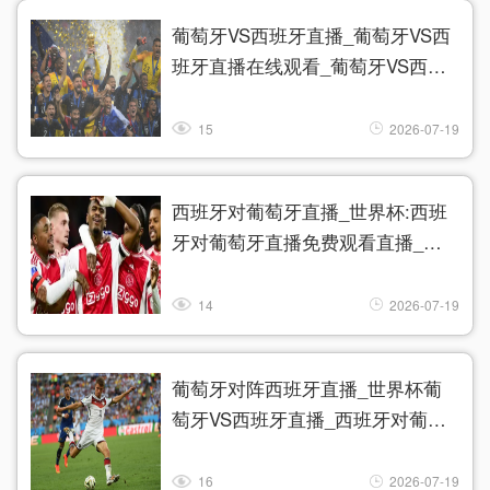
葡萄牙VS西班牙直播_葡萄牙VS西
班牙直播在线观看_葡萄牙VS西班
牙实时全场直播入口
15
2026-07-19
西班牙对葡萄牙直播_世界杯:西班
牙对葡萄牙直播免费观看直播_世
界杯西班牙对葡萄牙直播在线观看
高清无插件
14
2026-07-19
葡萄牙对阵西班牙直播_世界杯葡
萄牙VS西班牙直播_西班牙对葡萄
牙比赛直播在线无插件观看
16
2026-07-19