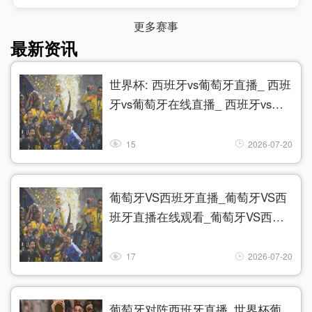
更多赛事
最新资讯
世界杯: 西班牙vs葡萄牙直播_ 西班
牙vs葡萄牙在线直播_ 西班牙vs葡
萄牙CCTV5直播入口-24直播网
15
2026-07-20
葡萄牙VS西班牙直播_葡萄牙VS西
班牙直播在线观看_葡萄牙VS西班
牙实时全场直播入口
17
2026-07-20
葡萄牙对阵西班牙直播_世界杯葡