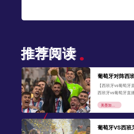
推荐阅读
推荐阅读
【西班牙vs葡萄牙
西班牙vs葡萄牙直
美墨加医疗暗线：世界杯应急资源的跨境博弈