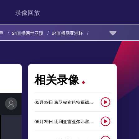
录像回放
甲
24直播网世亚预
24直播网亚洲杯
24直播网欧冠
24直播网中超
24直播网NBA
预
24直播网亚洲杯
24直播网欧联
相关录像
24直播网中超
24直播网NBA
05月29日 狼队vs布伦特福德 全场录像回放
05月29日 比利亚雷亚尔vs塞维利亚 全场录像回放