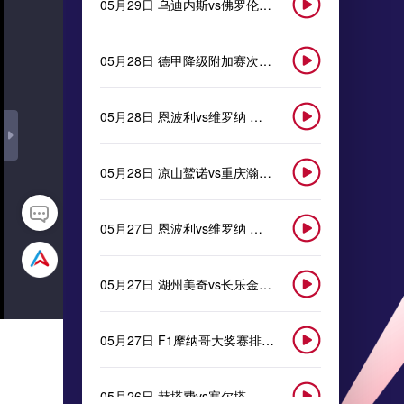
05月29日 乌迪内斯vs佛罗伦萨 全场录像回放
05月28日 德甲降级附加赛次回合 埃弗斯堡vs海登海姆 全场录像
05月28日 恩波利vs维罗纳 全场录像回放
05月28日 凉山鹫诺vs重庆瀚达 全场录像
05月27日 恩波利vs维罗纳 全场录像回放
05月27日 湖州美奇vs长乐金刚腿 全场录像
05月27日 F1摩纳哥大奖赛排位赛 全场录像回放
05月26日 赫塔费vs塞尔塔 全场录像