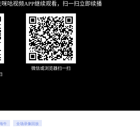
岛海牛
全场录像回放