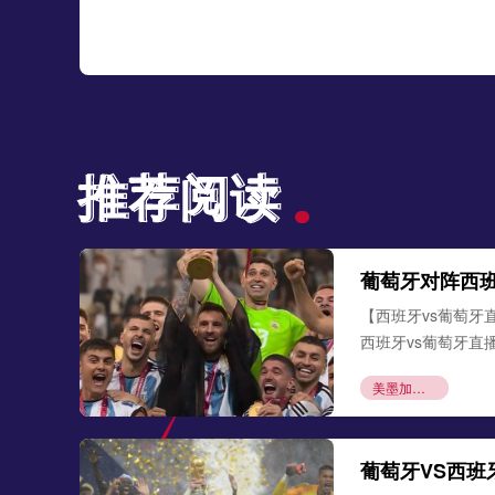
推荐阅读
推荐阅读
【西班牙vs葡萄牙
西班牙vs葡萄牙直
美墨加医疗暗线：世界杯应急资源的跨境博弈