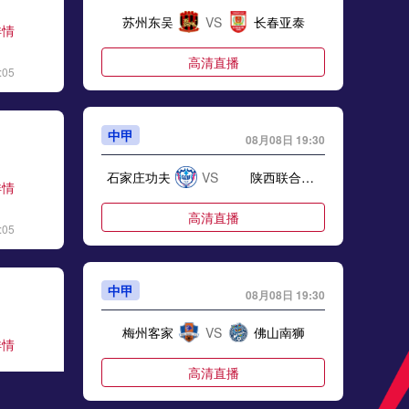
苏州东吴
VS
长春亚泰
详情
05月23日 亚女冠杯半决赛 现代制铁女足vs墨尔本城女足 全场录像回放
高清直播
:05
05月23日 延边龙鼎vs青岛西海岸 全场录像
中甲
08月08日 19:30
05月23日 延边龙鼎vs青岛西海岸 全场录像回放
石家庄功夫
VS
陕西联合月亮泊队
详情
05月22日 水晶宫vs狼队 全场录像回放
高清直播
:05
05月22日 辽宁铁人vs青岛海牛 全场录像回放
中甲
08月08日 19:30
05月22日 重庆铜梁龙vs河南 全场录像回放
梅州客家
VS
佛山南狮
详情
高清直播
05月21日 马德里竞技vs皇家贝蒂斯 全场录像回放
:22