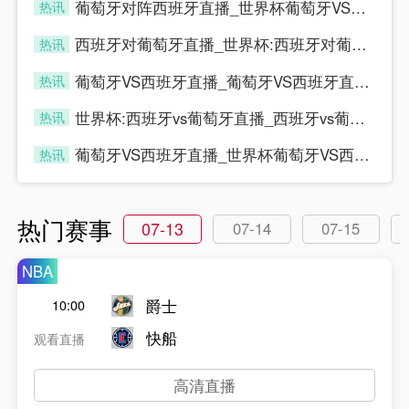
葡萄牙对阵西班牙直播_世界杯葡萄牙VS西班牙直播_西班牙对葡萄牙比赛直播在线无插件观看
热讯
blue
西班牙对葡萄牙直播_世界杯:西班牙对葡萄牙直播免费观看直播_世界杯西班牙对葡萄牙直播在线观看高清无插件
热讯
blue
葡萄牙VS西班牙直播_葡萄牙VS西班牙直播在线观看_葡萄牙VS西班牙实时全场直播入口
热讯
blue
世界杯:西班牙vs葡萄牙直播_西班牙vs葡萄牙直播免费观看_世界杯今日西班牙vs葡萄牙直播在线观看高清视频直播
热讯
blue
葡萄牙VS西班牙直播_世界杯葡萄牙VS西班牙直播_葡萄牙VS西班牙在线高清直播
热讯
blue
热门赛事
07-13
07-14
07-15
NBA
爵士
10:00
快船
观看直播
高清直播