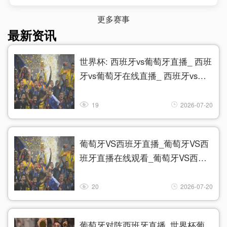
更多赛事
最新资讯
世界杯: 西班牙vs葡萄牙直播_ 西班
牙vs葡萄牙在线直播_ 西班牙vs葡
萄牙CCTV5直播入口-24直播网
19
2026-07-20
葡萄牙VS西班牙直播_葡萄牙VS西
班牙直播在线观看_葡萄牙VS西班
牙实时全场直播入口
20
2026-07-20
葡萄牙对阵西班牙直播_世界杯葡