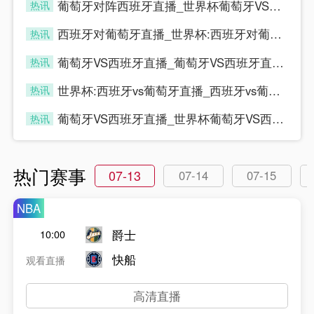
葡萄牙对阵西班牙直播_世界杯葡萄牙VS西班牙直播_西班牙对葡萄牙比赛直播在线无插件观看
热讯
blue
西班牙对葡萄牙直播_世界杯:西班牙对葡萄牙直播免费观看直播_世界杯西班牙对葡萄牙直播在线观看高清无插件
热讯
blue
葡萄牙VS西班牙直播_葡萄牙VS西班牙直播在线观看_葡萄牙VS西班牙实时全场直播入口
热讯
blue
世界杯:西班牙vs葡萄牙直播_西班牙vs葡萄牙直播免费观看_世界杯今日西班牙vs葡萄牙直播在线观看高清视频直播
热讯
blue
葡萄牙VS西班牙直播_世界杯葡萄牙VS西班牙直播_葡萄牙VS西班牙在线高清直播
热讯
blue
热门赛事
07-13
07-14
07-15
NBA
爵士
10:00
快船
观看直播
高清直播