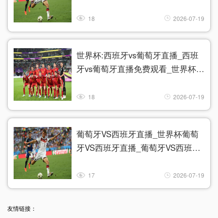
牙比赛直播在线无插件观看
18
2026-07-19
世界杯:西班牙vs葡萄牙直播_西班
牙vs葡萄牙直播免费观看_世界杯今
日西班牙vs葡萄牙直播在线观看高
清视频直播
18
2026-07-19
葡萄牙VS西班牙直播_世界杯葡萄
牙VS西班牙直播_葡萄牙VS西班牙
在线高清直播
17
2026-07-19
友情链接：