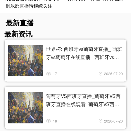
俱乐部直播请继续关注
最新直播
最新资讯
世界杯: 西班牙vs葡萄牙直播_ 西班
牙vs葡萄牙在线直播_ 西班牙vs葡
萄牙CCTV5直播入口-24直播网
17
2026-07-20
葡萄牙VS西班牙直播_葡萄牙VS西
班牙直播在线观看_葡萄牙VS西班
牙实时全场直播入口
18
2026-07-20