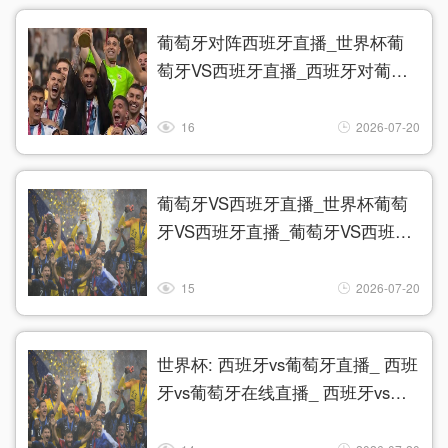
葡萄牙对阵西班牙直播_世界杯葡
萄牙VS西班牙直播_西班牙对葡萄
牙比赛直播在线无插件观看
16
2026-07-20
葡萄牙VS西班牙直播_世界杯葡萄
牙VS西班牙直播_葡萄牙VS西班牙
在线高清直播
15
2026-07-20
世界杯: 西班牙vs葡萄牙直播_ 西班
牙vs葡萄牙在线直播_ 西班牙vs葡
萄牙CCTV5直播入口-24直播网