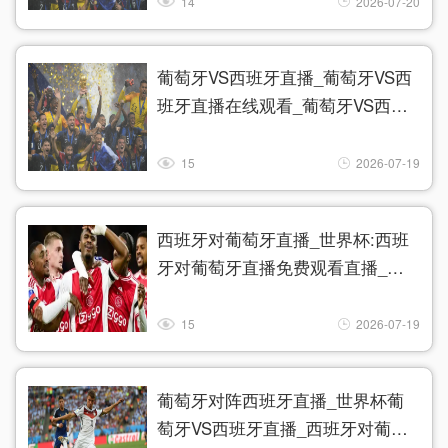
14
2026-07-20
葡萄牙VS西班牙直播_葡萄牙VS西
班牙直播在线观看_葡萄牙VS西班
牙实时全场直播入口
15
2026-07-19
西班牙对葡萄牙直播_世界杯:西班
牙对葡萄牙直播免费观看直播_世
界杯西班牙对葡萄牙直播在线观看
高清无插件
15
2026-07-19
葡萄牙对阵西班牙直播_世界杯葡
萄牙VS西班牙直播_西班牙对葡萄