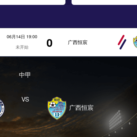
06月14日 19:00
0
广西恒宸
未开始
中甲
VS
广西恒宸