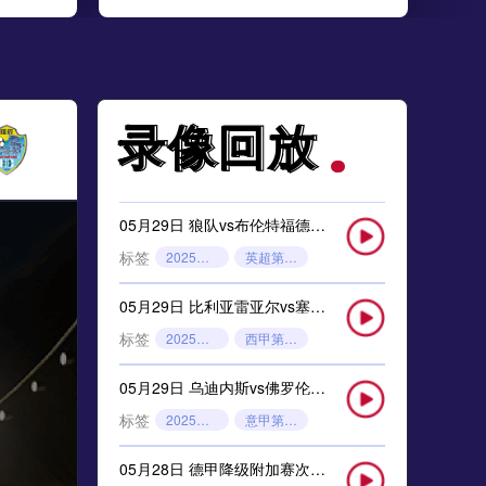
录像回放
录像回放
05月29日 狼队vs布伦特福德 全场录像回放
标签
2025年5月26日
英超第38轮
05月29日 比利亚雷亚尔vs塞维利亚 全场录像回放
标签
2025年5月26日
西甲第38轮
05月29日 乌迪内斯vs佛罗伦萨 全场录像回放
标签
2025年5月26日
意甲第38轮
05月28日 德甲降级附加赛次回合 埃弗斯堡vs海登海姆 全场录像