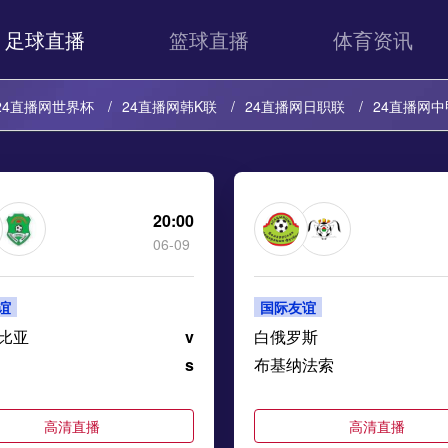
足球直播
篮球直播
体育资讯
24直播网世界杯
24直播网韩K联
24直播网日职联
24直播网中
24直播网意甲
24直播网法甲
24直播网西甲
24直播网德甲
24直播网韩K联
24直播网日职联
24直播网中甲
24直播网世亚
20:00
06-09
24直播网法甲
24直播网西甲
24直播网德甲
24直播网欧冠
谊
国际友谊
比亚
v
白俄罗斯
s
布基纳法索
高清直播
高清直播