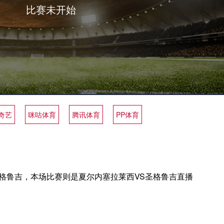
比赛未开始
奇艺
咪咕体育
腾讯体育
PP体育
格鲁吉，本场比赛则是夏尔内塞拉莱西VS圣格鲁吉直播