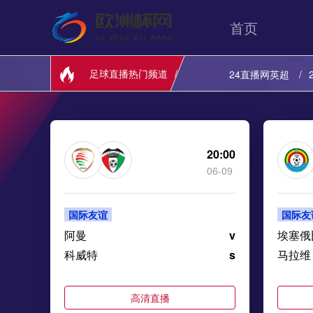
首页
足球直播热门频道
24直播网英超
24直播网欧联
24直播网英超
20:00
06-09
24直播网意甲
国际友谊
国际友
阿曼
v
埃塞俄
科威特
s
马拉维
高清直播