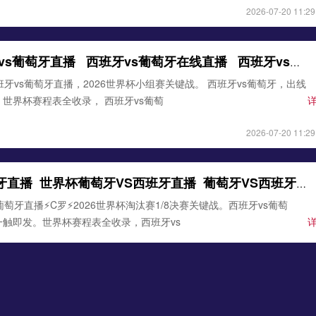
2026-07-20 11:29
世界杯: 西班牙vs葡萄牙直播_ 西班牙vs葡萄牙在线直播_ 西班牙vs葡萄牙CCTV5直播入口-24直播网
️西班牙vs葡萄牙直播，2026世界杯小组赛关键战。 西班牙vs葡萄牙，出线
世界杯赛程表全收录， 西班牙vs葡萄
2026-07-20 11:29
葡萄牙VS西班牙直播_世界杯葡萄牙VS西班牙直播_葡萄牙VS西班牙在线高清直播
葡萄牙直播⚡️C罗⚡️2026世界杯淘汰赛1/8决赛关键战。西班牙vs葡萄
触即发。世界杯赛程表全收录，西班牙vs
我为您重写如下标题：<br /> <br /> **“BC Place穹顶开合时序约束下世界杯赛前战术备战周期的动态调控机制研究”**
2026-07-20 11:23
世界杯: 西班牙vs葡萄牙直播_ 西班牙vs葡萄牙在线直播_ 西班牙vs葡萄牙CCTV5直播入口-24直播网