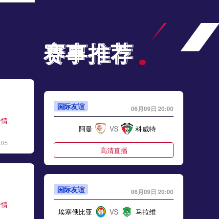
标签
比赛录像
西甲
05月26日 四川青年竞技vs重庆高新猛虎竞技 全场录像
赛事推荐
赛事推荐
标签
比赛录像
足球
05月26日 AC米兰vs蒙扎全场录像回放
标签
2025年5月25日
意甲第38轮
05月25日 全国游泳冠军赛男子50米自由泳决赛 潘展乐 全场录像回放
国际友谊
06月09日 20:00
标签
2025年5月23日
全国游泳冠军赛男子50米自由泳决赛
详情
阿曼
VS
科威特
05月25日 重庆铜梁龙vs河南 全场录像回放
:05
高清直播
标签
2024年5月21日
足协杯第3轮
05月25日 全国游泳冠军赛女子50米蝶泳决赛 余依婷 全场录像回放
国际友谊
标签
2025年5月23日
全国游泳冠军赛女子50米蝶泳决赛
06月09日 20:00
详情
埃塞俄比亚
VS
马拉维
05月24日 全国游泳冠军赛女子50米蝶泳决赛 余依婷 全场录像回放