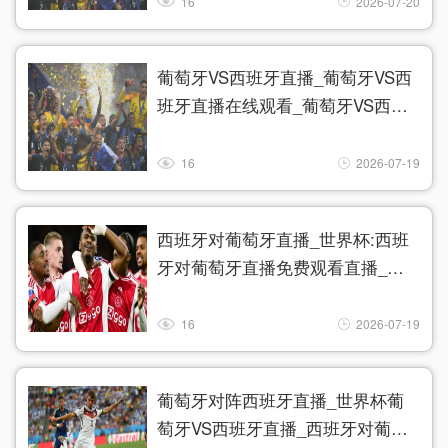
16
2026-07-20
葡萄牙VS西班牙直播_葡萄牙VS西
班牙直播在线观看_葡萄牙VS西班
牙实时全场直播入口
16
2026-07-19
西班牙对葡萄牙直播_世界杯:西班
牙对葡萄牙直播免费观看直播_世
界杯西班牙对葡萄牙直播在线观看
高清无插件
16
2026-07-19
葡萄牙对阵西班牙直播_世界杯葡
萄牙VS西班牙直播_西班牙对葡萄