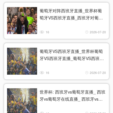
葡萄牙对阵西班牙直播_世界杯葡
萄牙VS西班牙直播_西班牙对葡萄
牙比赛直播在线无插件观看
16
2026-07-20
葡萄牙VS西班牙直播_世界杯葡萄
牙VS西班牙直播_葡萄牙VS西班牙
在线高清直播
16
2026-07-20
世界杯: 西班牙vs葡萄牙直播_ 西班
牙vs葡萄牙在线直播_ 西班牙vs葡
萄牙CCTV5直播入口-24直播网