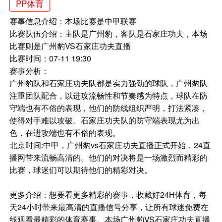
PP体育
赛事信息介绍：本场比赛是中甲联赛
比赛队伍介绍：主队是广州豹，客队是石家庄功夫，本场
比赛则是广州豹VS石家庄功夫直播
比赛时间：07-11 19:30
赛事分析：
广州豹队和石家庄功夫队都是实力强劲的球队，广州豹队
注重团队配合，以进攻流畅性和节奏感为特点，球队在防
守端也有不俗的表现，他们的防线组织严明，打法紧凑，
使得对手难以攻破。石家庄功夫队的防守端表现尤为出
色，在进攻端也有不俗的表现。
北京时间:中甲，广州豹vs石家庄功夫直播正式开始，24直
播网带来流畅高清的。他们的对决将是一场激烈而精彩的
比赛，球迷们可以期待他们的精彩对决。
更多介绍：想要看更多精彩的赛事，收藏好24H体育，每
天24小时带来最高清的直播信号分享，让所有球迷免费在
线观看最精彩的体育赛事。本场广州豹VS石家庄功夫直播