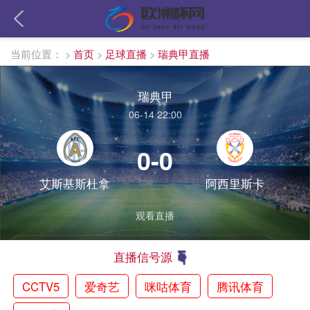
当前位置：
>
首页
>
足球直播
>
瑞典甲直播
瑞典甲
06-14 22:00
0-0
艾斯基斯杜拿
阿西里斯卡
观看直播
直播信号源
CCTV5
爱奇艺
咪咕体育
腾讯体育