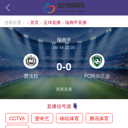
当前位置：
>
首页
>
足球直播
>
瑞典甲直播
瑞典甲
06-14 22:00
0-0
贾法拉
FC阿尔兰达
观看直播
直播信号源
CCTV5
爱奇艺
咪咕体育
腾讯体育