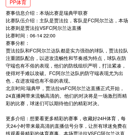
PP体育
赛事信息介绍：本场比赛是瑞典甲联赛
比赛队伍介绍：主队是贾法拉，客队是FC阿尔兰达，本场
比赛则是贾法拉VSFC阿尔兰达直播
比赛时间：06-14 22:00
赛事分析：
贾法拉队和FC阿尔兰达队都是实力强劲的球队，贾法拉队
注重团队配合，以进攻流畅性和节奏感为特点，球队在防
守端也有不俗的表现，他们的防线组织严明，打法紧凑，
使得对手难以攻破。FC阿尔兰达队的防守端表现尤为出
色，在进攻端也有不俗的表现。
北京时间:瑞典甲，贾法拉vsFC阿尔兰达直播正式开始，
24直播网带来流畅高清的。他们的对决将是一场激烈而精
彩的比赛，球迷们可以期待他们的精彩对决。
更多介绍：想要看更多精彩的赛事，收藏好24H体育，每
天24小时带来最高清的直播信号分享，让所有球迷免费在
线观看最精彩的体育赛事。本场贾法拉VSFC阿尔兰达直