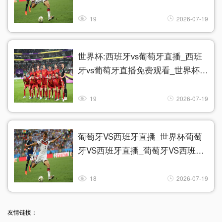
牙比赛直播在线无插件观看
19
2026-07-19
世界杯:西班牙vs葡萄牙直播_西班
牙vs葡萄牙直播免费观看_世界杯今
日西班牙vs葡萄牙直播在线观看高
清视频直播
19
2026-07-19
葡萄牙VS西班牙直播_世界杯葡萄
牙VS西班牙直播_葡萄牙VS西班牙
在线高清直播
18
2026-07-19
友情链接：