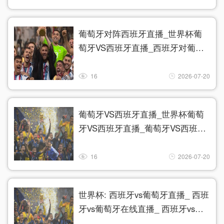
葡萄牙对阵西班牙直播_世界杯葡
萄牙VS西班牙直播_西班牙对葡萄
牙比赛直播在线无插件观看
16
2026-07-20
葡萄牙VS西班牙直播_世界杯葡萄
牙VS西班牙直播_葡萄牙VS西班牙
在线高清直播
16
2026-07-20
世界杯: 西班牙vs葡萄牙直播_ 西班
牙vs葡萄牙在线直播_ 西班牙vs葡
萄牙CCTV5直播入口-24直播网