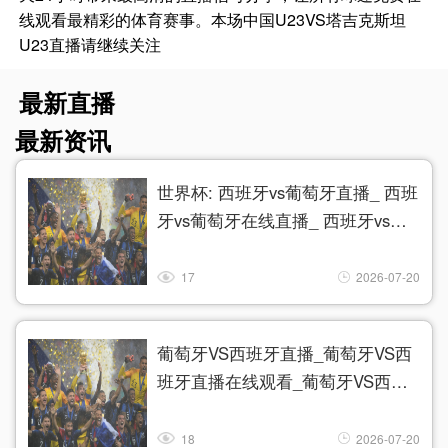
线观看最精彩的体育赛事。本场中国U23VS塔吉克斯坦
U23直播请继续关注
最新直播
最新资讯
世界杯: 西班牙vs葡萄牙直播_ 西班
牙vs葡萄牙在线直播_ 西班牙vs葡
萄牙CCTV5直播入口-24直播网
17
2026-07-20
葡萄牙VS西班牙直播_葡萄牙VS西
班牙直播在线观看_葡萄牙VS西班
牙实时全场直播入口
18
2026-07-20