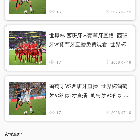
牙比赛直播在线无插件观看
16
2026-07-19
世界杯:西班牙vs葡萄牙直播_西班
牙vs葡萄牙直播免费观看_世界杯今
日西班牙vs葡萄牙直播在线观看高
清视频直播
17
2026-07-19
葡萄牙VS西班牙直播_世界杯葡萄
牙VS西班牙直播_葡萄牙VS西班牙
在线高清直播
17
2026-07-19
友情链接：