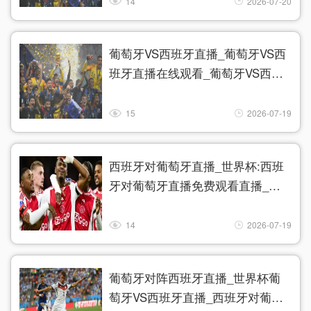
14
2026-07-20
葡萄牙VS西班牙直播_葡萄牙VS西
班牙直播在线观看_葡萄牙VS西班
牙实时全场直播入口
15
2026-07-19
西班牙对葡萄牙直播_世界杯:西班
牙对葡萄牙直播免费观看直播_世
界杯西班牙对葡萄牙直播在线观看
高清无插件
14
2026-07-19
葡萄牙对阵西班牙直播_世界杯葡
萄牙VS西班牙直播_西班牙对葡萄