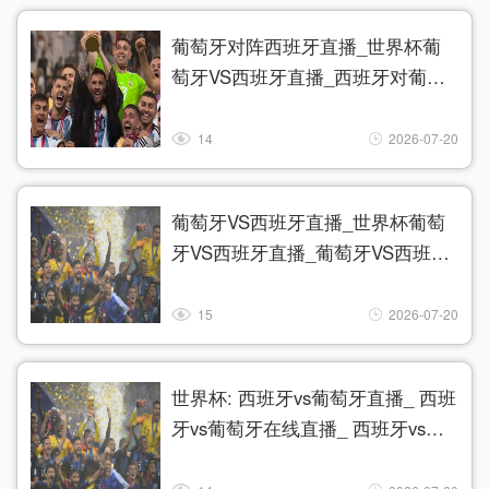
葡萄牙对阵西班牙直播_世界杯葡
萄牙VS西班牙直播_西班牙对葡萄
牙比赛直播在线无插件观看
14
2026-07-20
葡萄牙VS西班牙直播_世界杯葡萄
牙VS西班牙直播_葡萄牙VS西班牙
在线高清直播
15
2026-07-20
世界杯: 西班牙vs葡萄牙直播_ 西班
牙vs葡萄牙在线直播_ 西班牙vs葡
萄牙CCTV5直播入口-24直播网