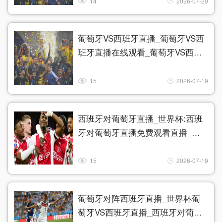
14
2026-07-20
葡萄牙VS西班牙直播_葡萄牙VS西
班牙直播在线观看_葡萄牙VS西班
牙实时全场直播入口
15
2026-07-19
西班牙对葡萄牙直播_世界杯:西班
牙对葡萄牙直播免费观看直播_世
界杯西班牙对葡萄牙直播在线观看
高清无插件
15
2026-07-19
葡萄牙对阵西班牙直播_世界杯葡
萄牙VS西班牙直播_西班牙对葡萄