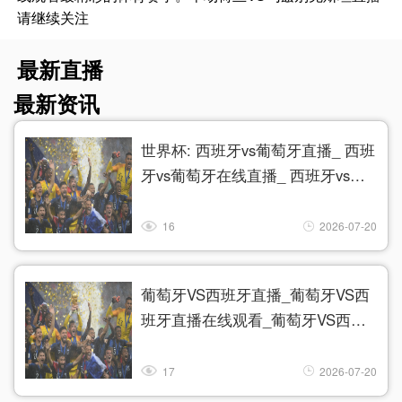
请继续关注
最新直播
最新资讯
世界杯: 西班牙vs葡萄牙直播_ 西班
牙vs葡萄牙在线直播_ 西班牙vs葡
萄牙CCTV5直播入口-24直播网
16
2026-07-20
葡萄牙VS西班牙直播_葡萄牙VS西
班牙直播在线观看_葡萄牙VS西班
牙实时全场直播入口
17
2026-07-20